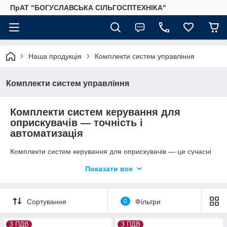
ПрАТ "БОГУСЛАВСЬКА СІЛЬГОСПТЕХНІКА"
Наша продукція
Комплекти систем управління
Комплекти систем управління
Комплекти систем керування для
оприскувачів — точність і
автоматизація
Комплекти систем керування для оприскувачів — це сучасні
електронні рішення, які підвищують точність внесення ЗЗР та
Показати все
економлять до 30% препаратів. Вони включають контролери,
датчики, GPS-модулі та дисплеї для моніторингу в реальному
часі. Купити комплект системи керування — значить
скоротити перекриття, уникнути пропусків і оптимізувати
Сортування
0
Фільтри
роботу на полях 100-5000 га.
У нашому інтернет-магазині — вже готові комплекти систем
З ПДВ
З ПДВ