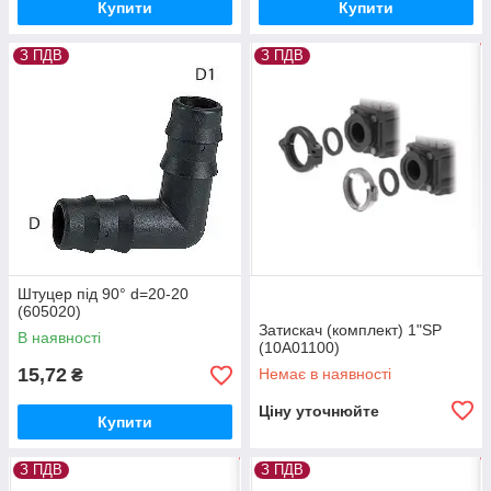
Купити
Купити
З ПДВ
З ПДВ
Штуцер під 90° d=20-20
(605020)
Затискач (комплект) 1"SP
В наявності
(10A01100)
15,72
Немає в наявності
₴
Ціну уточнюйте
Купити
З ПДВ
З ПДВ