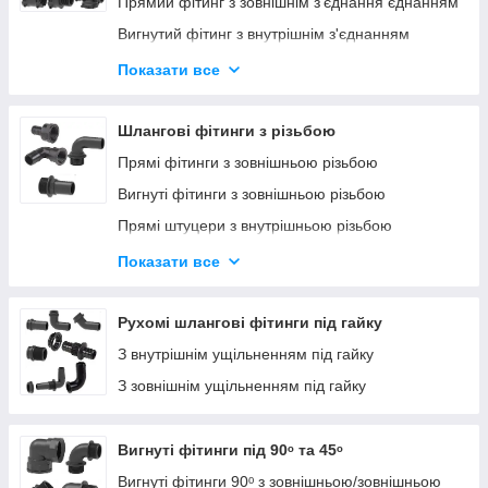
Прямий фітинг з зовнішнім з'єднання єднанням
Подовжують термін служби шлангів.
Типи з'єднувальних елементів
Вигнутий фітинг з внутрішнім з'єднанням
Патрубки бувають гумовыми чи пластиковими, муфти —
Вигнутий фітинг з зовнішнім з'єднання єднанням
Показати все
камлок чи гайкові, трійники — для розгалуження потоків.
Фітинги з вилковим з'єднанням
Перехідники дозволяють з'єднувати труби різного діаметра
(1/2"–2").​
Шлангові фітинги з різьбою
Купити в Україні
Прямі фітинги з зовнішньою різьбою
Вигнуті фітинги з зовнішньою різьбою
У нашому магазині широкий вибір патрубків, муфт, адаптерів,
перехідників та трійників за доступними цінами. Доставка по
Прямі штуцери з внутрішньою різьбою
Київській області та Україні, професійна консультація.
Замовляйте для сезону обробітку!
Вигнуті фітинги 90 з внутрішньою різьбою
Показати все
Вигнуті фітинги 45ᵒ з зовнішньою/внутрішньою
різьбою
Рухомі шлангові фітинги під гайку
З внутрішнім ущільненням під гайку
З зовнішнім ущільненням під гайку
Вигнуті фітинги під 90ᵒ та 45ᵒ
Вигнуті фітинги 90ᵒ з зовнішньою/зовнішньою