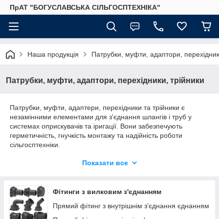
ПрАТ "БОГУСЛАВСЬКА СІЛЬГОСПТЕХНІКА"
Наша продукція
Патрубки, муфти, адаптори, перехідник
Патрубки, муфти, адаптори, перехідники, трійники
Патрубки, муфти, адаптери, перехідники та трійники є
незамінними елементами для з'єднання шлангів і труб у
системах оприскувачів та іригації. Вони забезпечують
герметичність, гнучкість монтажу та надійність роботи
сільгосптехніки.
Переваги якісних фітингів
Показати все
Якісні патрубки, муфти та адаптери витримують високий тиск,
стійкі до корозії та агресивних хімікатів ЗЗР. Вони зменшують
Фітинги з вилковим з'єднанням
втрати тиску в системі, запобігаючи протіканню та поломкам.​
Прямий фітинг з внутрішнім з'єднання єднанням
Забезпечують швидкий монтаж без інструментів.