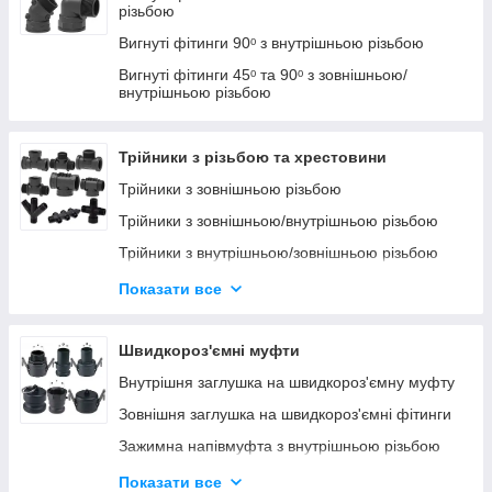
різьбою
Вигнуті фітинги 90ᵒ з внутрішньою різьбою
Вигнуті фітинги 45ᵒ та 90ᵒ з зовнішньою/
внутрішньою різьбою
Трійники з різьбою та хрестовини
Трійники з зовнішньою різьбою
Трійники з зовнішньою/внутрішньою різьбою
Трійники з внутрішньою/зовнішньою різьбою
Трійники з внутрішньою різьбою
Показати все
Хрестовини
Фітинги V-подібні
Швидкороз'ємні муфти
Внутрішня заглушка на швидкороз'ємну муфту
Зовнішня заглушка на швидкороз'ємні фітинги
Зажимна напівмуфта з внутрішньою різьбою
Зажимна напівмуфта із зовнішньою різьбою
Показати все