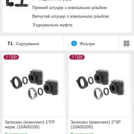
Перехідний фітинг з внутрішньою/зовнішньою
Прямий штуцер з зовнішньою різьбою
різьбою
Вигнутий штуцер з зовнішньою різьбою
Перехідний фітинг з внутрішньою на меншу
зовнішню різьбу
З'єднувальна муфта
Заглушка з внутрішньою різьбою
Заглушка з зовнішньою різьбою
Сортування
0
Фільтри
Кільця ущільнюючі під вилку
Вилка (скоба)
З ПДВ
З ПДВ
Кільця ущільнюючі EPDM та Viton
Заглушка із зажимним з'єднанням
Затискач (комплект) 1"FP
Затискач (комплект) 2"SP
нерж. (10A00100)
(10A00200)