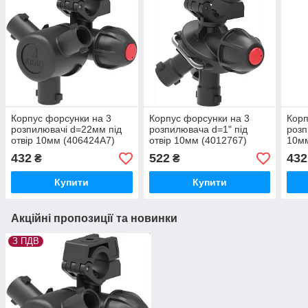
Корпус форсунки на 3
Корпус форсунки на 3
Корп
розпилювачі d=22мм під
розпилювача d=1" під
розп
отвір 10мм (406424А7)
отвір 10мм (4012767)
10мм
432
522
432
₴
₴
Купити
Купити
Акційні пропозиції та новинки
З ПДВ