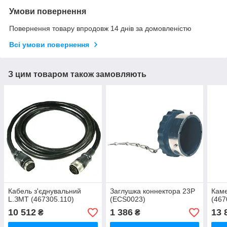
Умови повернення
Повернення товару впродовж 14 днів за домовленістю
Всі умови повернення
З цим товаром також замовляють
Кабель з'єднувальний
Заглушка коннектора 23Р
Каме
L.ЗМТ (467305.110)
(ECS0023)
(467
10 512
1 386
13 
₴
₴