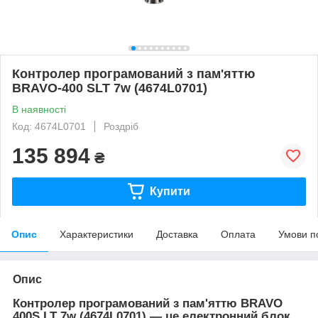
Контролер програмований з пам'яттю
BRAVO-400 SLT 7w (4674L0701)
В наявності
Код: 4674L0701
Роздріб
135 894
₴
Купити
Опис
Характеристики
Доставка
Оплата
Умови п
Опис
Контролер програмований з пам'яттю BRAVO
400S LT 7w (4674L0701) —
це електронний блок