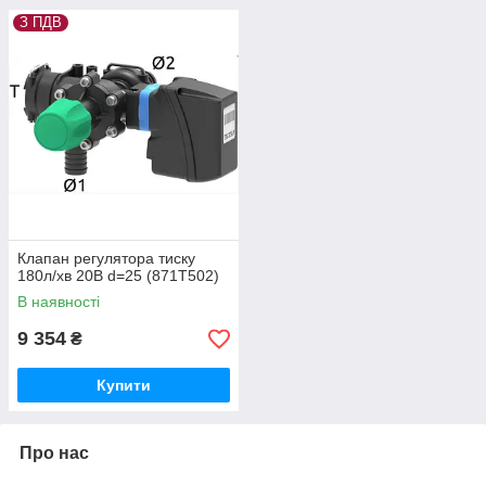
З ПДВ
Клапан регулятора тиску
180л/хв 20B d=25 (871T502)
В наявності
9 354
₴
Купити
Про нас