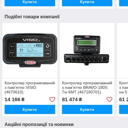
Купити
Купити
Подібні товари компанії
Контролер програмований
Контролер програмований
Конт
з пам'яттю VISIO
з пам'яттю BRAVO-180S
з па
(4670610)
7w 6MT (467180701)
на 5
(46
14 166
81 474
61 
₴
₴
Купити
Купити
Акційні пропозиції та новинки