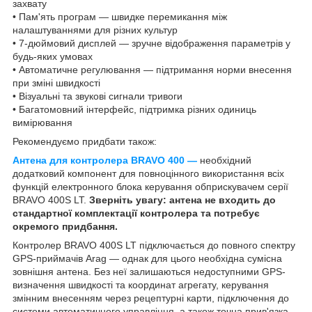
захвату
• Пам'ять програм — швидке перемикання між
налаштуваннями для різних культур
• 7-дюймовий дисплей — зручне відображення параметрів у
будь-яких умовах
• Автоматичне регулювання — підтримання норми внесення
при зміні швидкості
• Візуальні та звукові сигнали тривоги
• Багатомовний інтерфейс, підтримка різних одиниць
вимірювання
Рекомендуємо придбати також:
Антена для контролера BRAVO 400 —
необхідний
додатковий компонент для повноцінного використання всіх
функцій електронного блока керування обприскувачем серії
BRAVO 400S LT.
Зверніть увагу: антена не входить до
стандартної комплектації контролера та потребує
окремого придбання.
Контролер BRAVO 400S LT підключається до повного спектру
GPS-приймачів Arag — однак для цього необхідна сумісна
зовнішня антена. Без неї залишаються недоступними GPS-
визначення швидкості та координат агрегату, керування
змінним внесенням через рецептурні карти, підключення до
системи автоматичного управління, а також точна прив'язка