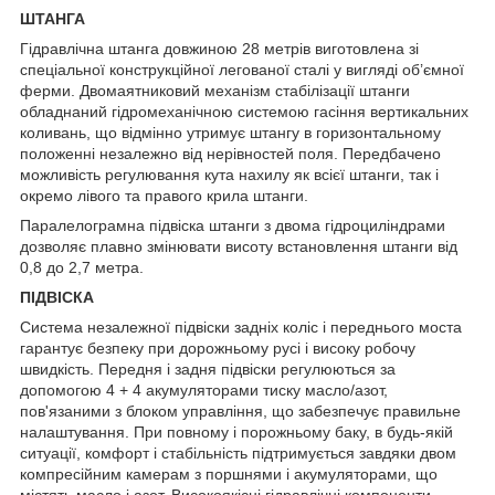
ШТАНГА
Гідравлічна штанга довжиною 28 метрів виготовлена зі
спеціальної конструкційної легованої сталі у вигляді об’ємної
ферми. Двомаятниковий механізм стабілізації штанги
обладнаний гідромеханічною системою гасіння вертикальних
коливань, що відмінно утримує штангу в горизонтальному
положенні незалежно від нерівностей поля. Передбачено
можливість регулювання кута нахилу як всієї штанги, так і
окремо лівого та правого крила штанги.
Паралелограмна підвіска штанги з двома гідроциліндрами
дозволяє плавно змінювати висоту встановлення штанги від
0,8 до 2,7 метра.
ПІДВІСКА
Система незалежної підвіски задніх коліс і переднього моста
гарантує безпеку при дорожньому русі і високу робочу
швидкість. Передня і задня підвіски регулюються за
допомогою 4 + 4 акумуляторами тиску масло/азот,
пов'язаними з блоком управління, що забезпечує правильне
налаштування. При повному і порожньому баку, в будь-якій
ситуації, комфорт і стабільність підтримується завдяки двом
компресійним камерам з поршнями і акумуляторами, що
містять масло і азот. Високоякісні гідравлічні компоненти,