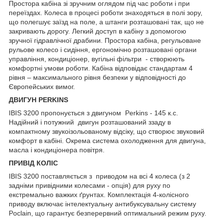
Простора кабіна зі зручним оглядом під час роботи і при
переїздах. Колеса в процесі роботи знаходяться в полі зору,
що полегшує заїзд на поле, а штанги розташовані так, що не
закривають дорогу. Легкий доступ в кабіну з допомогою
зручної гідравлічної драбини. Простора кабіна, регульоване
рульове колесо і сидіння, ергономічно розташовані органи
управління, кондиціонер, вугільні фільтри - створюють
комфортні умови роботи. Кабіна відповідає стандартам 4
рівня – максимального рівня безпеки у відповідності до
Європейських вимог.
ДВИГУН PERKINS
IBIS 3200 пропонується з двигуном Perkins - 145 к.с.
Надійний і потужний двигун розташований ззаду в
компактному звукоізольованому відсіку, що створює звуковий
комфорт в кабіні. Окрема система охолодження для двигуна,
масла і кондиціонера повітря.
ПРИВІД КОЛІС
IBIS 3200 поставляється з приводом на всі 4 колеса (з 2
задніми привідними колесами - опція) для руху по
екстремально важких ґрунтах. Комплектація 4-колісного
приводу включає інтелектуальну антибуксувальну систему
Poclain, що гарантує безперервний оптимальний режим руху.