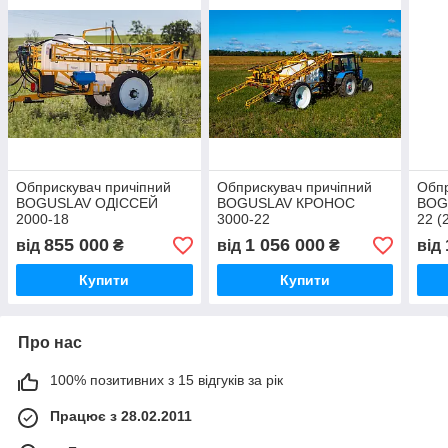
Обприскувач причіпний
Обприскувач причіпний
Обпр
BOGUSLAV ОДІССЕЙ
BOGUSLAV КРОНОС
BOG
2000-18
3000-22
22 (
855 000
1 056 000
від
₴
від
₴
від
Купити
Купити
Про нас
100% позитивних з 15 відгуків за рік
Працює з 28.02.2011