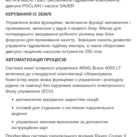
двигуни POCLAIN і насоси SAUER.
КЕРУВАННЯ ІЗ ЗЕМЛІ
Управління всіма функціями, включаючи функції заповнення і
промивання, винесено у відсік з правого боку. Міксер для
попереднього змішування робочого розчину має блок
форсунок для промивання каністр. Зовнішня панель дозволяє
управляти гідравлікою підйому міксера, а також оборотами
двигуна і водяним насосом потужністю 250 л/хв.
АВТОМАТИЗАЦІЯ ПРОЦЕСІВ
Система комп`ютерного управління ARAG Bravo 400S LT
включена до стандартної комплектації обприскувача.
Комп’ютер керує всіма функціями з управління і розподілу
рідини та навігації без підтримки зовнішнього електронного
блоку управління (ECU):
автоматичне керування закриттям секцій
готовий для з'єднання з системою паралельного
водіння
управління змінним внесенням за допомогою
інструкційних карт
Професійна система паралельного водіння Raven Cruiser II