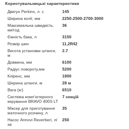
Користувальницькі характеристики
Двигун Perkins, л. с.
145
Ширина колії, мм
2250-2500-2700-3000
Максимальна швидкість,
36
км/год
Ємність бака, л
3150
Розмір шин
11,2R42
Висота установки штанги,
2.7
м
Довжина, мм
6100
Радіус повороту,мм
5200
Кліренс, мм
1800
Ширина штанги, м
28 м
Вага (кг)
6510
Система комп'ютерного
7 секцій
керування BRAVO 400S LT
Міксер для приготування
35
маточного розчину, л
Насос Annovi Reverberi, л/
250
хв