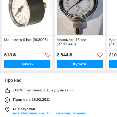
Манометр 6 bar (908006)
Манометр 16 bar
Ада
(37100446)
(219
618
2 844
210
₴
₴
Купити
Купити
Про нас
100% позитивних з 15 відгуків за рік
Працює з 28.02.2011
м. Богуслав
вул. Миколаївська, 133, Богуслав, Україна