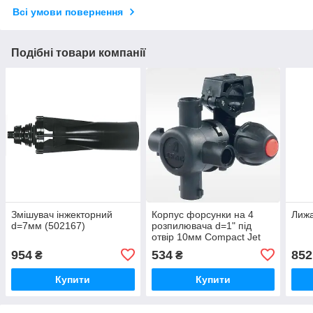
Всі умови повернення
Подібні товари компанії
Змішувач інжекторний
Корпус форсунки на 4
Лижа
d=7мм (502167)
розпилювача d=1" під
отвір 10мм Compact Jet
(40647J7V)
954
534
852
₴
₴
Купити
Купити