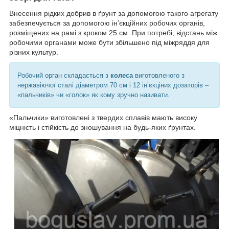
Внесення рідких добрив в ґрунт за допомогою такого агрегату
забезпечується за допомогою ін’єкційних робочих органів,
розміщених на рамі з кроком 25 см. При потребі, відстань між
робочими органами може бути збільшено під міжряддя для
різних культур.
Робочий орган складається з
колеса
виготовленого з
нержавіючої сталі діаметром 70 см і 12 ін’єкціних дозаторів –
«пальчиків» чи «голок» як кому зручно називати.
«Пальчики» виготовлені з твердих сплавів мають високу
міцність і стійкість до зношування на будь-яких ґрунтах.