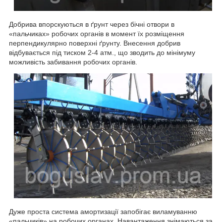
Добрива впорскуються в ґрунт через бічні отвори в
«пальчиках» робочих органів в момент їх розміщення
перпендикулярно поверхні ґрунту. Внесення добрив
відбувається під тиском 2-4 атм., що зводить до мінімуму
можливість забивання робочих органів.
Дуже проста система амортизації запобігає виламуванню
«пальчиків» на робочих органах. Навантаження знімаються за