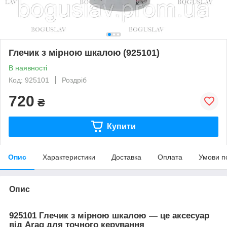
Глечик з мірною шкалою (925101)
В наявності
Код: 925101
Роздріб
720
₴
Купити
Опис
Характеристики
Доставка
Оплата
Умови п
Опис
925101 Глечик з мірною шкалою — це аксесуар
від Arag для точного керування