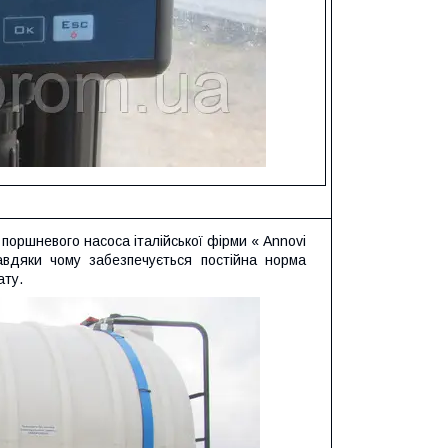
оршневого насоса італійської фірми « Annovi
завдяки чому забезпечується постійна норма
ату.