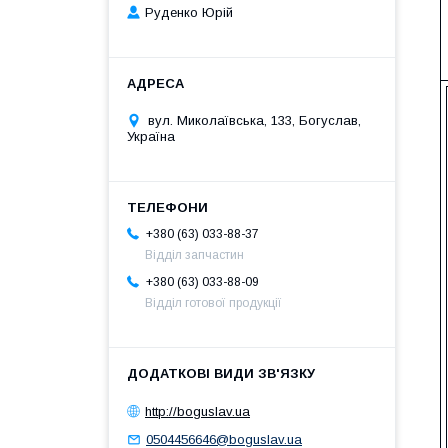
Руденко Юрій
вул. Миколаївська, 133, Богуслав,
Україна
+380 (63) 033-88-37
Відділ запчастин
+380 (63) 033-88-09
Відділ готової продукції
http://boguslav.ua
0504456646@boguslav.ua