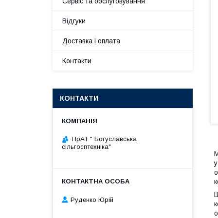
Сервіс та обслуговування
Відгуки
Доставка і оплата
Контакти
КОНТАКТИ
ПрАТ " Богуславська
сільгосптехніка"
М
у
о
к
Ш
Руденко Юрій
к
о