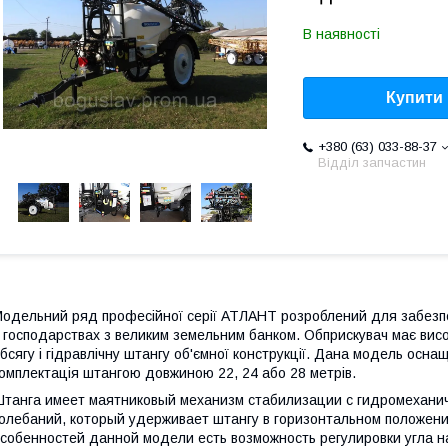
В наявності
Купити
+380 (63) 033-88-37
Відділ запчастин
одельний ряд професійної серії АТЛАНТ розроблений для забезпеч
 господарствах з великим земельним банком. Обприскувач має висо
бсягу і гідравлічну штангу об'ємної конструкції. Дана модель осна
омплектація штангою довжиною 22, 24 або 28 метрів.
танга имеет маятниковый механизм стабилизации с гидромехани
олебаний, который удерживает штангу в горизонтальном положени
собенностей данной модели есть возможность регулировки угла на