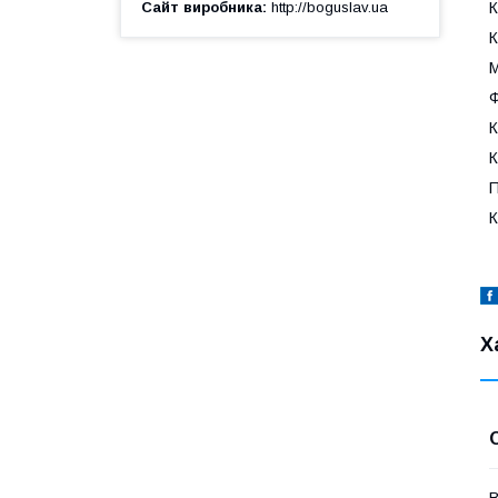
К
Сайт виробника
http://boguslav.ua
К
М
Ф
К
К
П
К
Х