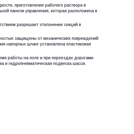
кости, приготовление рабочего раствора в
ьной панели управления, которая расположена в
тствием разрешает отклонение секций в
лностью защищены от механических повреждений
ния напорных шланг установлена пластиковая
ремя работы на поле и при переездах дорогами
ма и гидропневматическая подвеска шасси.