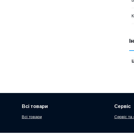
В
К
І
Ц
Всі товари
Сервіс
Всі товари
Сервіс та