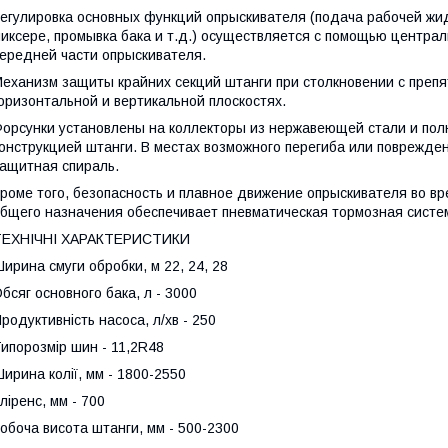
егулировка основных функций опрыскивателя (подача рабочей жид
иксере, промывка бака и т.д.) осуществляется с помощью централ
ередней части опрыскивателя.
еханизм защиты крайних секций штанги при столкновении с препя
оризонтальной и вертикальной плоскостях.
орсунки установлены на коллекторы из нержавеющей стали и по
онструкцией штанги. В местах возможного перегиба или поврежде
ащитная спираль.
роме того, безопасность и плавное движение опрыскивателя во в
бщего назначения обеспечивает пневматическая тормозная систе
ТЕХНІЧНІ ХАРАКТЕРИСТИКИ
ирина смуги обробки, м 22, 24, 28
бсяг основного бака, л - 3000
родуктивність насоса, л/хв - 250
ипорозмір шин - 11,2R48
ирина колії, мм - 1800-2550
ліренс, мм - 700
обоча висота штанги, мм - 500-2300