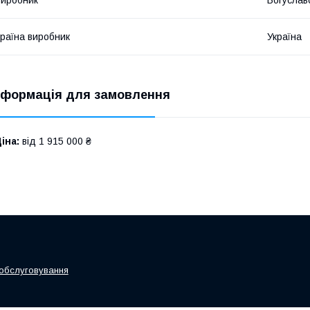
иробник
Богуславс
раїна виробник
Україна
нформація для замовлення
іна:
від 1 915 000 ₴
 обслуговування