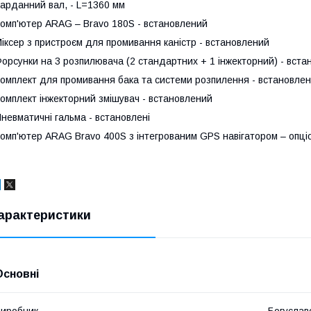
арданний вал, - L=1360 мм
омп'ютер ARAG – Bravo 180S - встановлений
іксер з пристроєм для промивання каністр - встановлений
орсунки на 3 розпилювача (2 стандартних + 1 інжекторний) - вста
омплект для промивання бака та системи розпилення - встановле
омплект інжекторний змішувач - встановлений
невматичні гальма - встановлені
омп'ютер ARAG Bravo 400S з інтегрованим GPS навігатором – опці
арактеристики
Основні