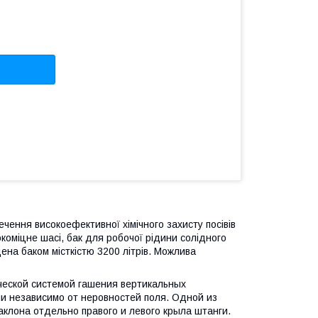
ення високоефективної хімічного захисту посівів
коміцне шасі, бак для робочої рідини солідного
щена баком місткістю 3200 літрів. Можлива
ческой системой гашения вертикальных
и независимо от неровностей поля. Одной из
клона отдельно правого и левого крыла штанги.