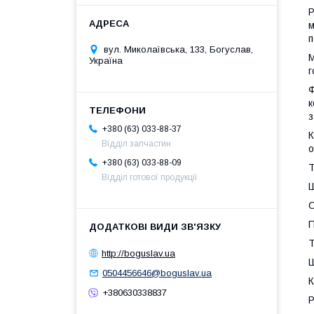
Р
м
п
вул. Миколаївська, 133, Богуслав,
М
Україна
г
Ф
к
з
+380 (63) 033-88-37
К
Відділ запчастин
о
+380 (63) 033-88-09
Відділ готової продукції
Ш
О
П
Т
http://boguslav.ua
Ш
0504456646@boguslav.ua
К
+380630338837
Р