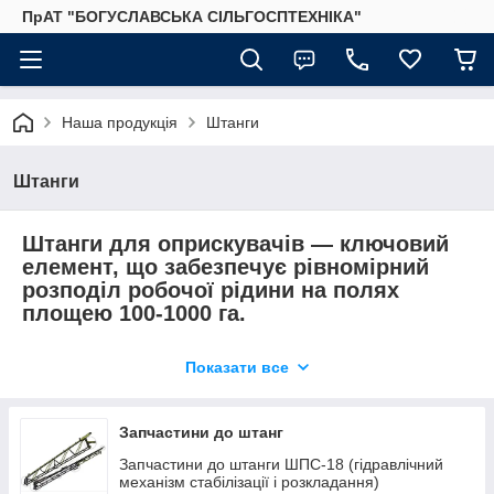
ПрАТ "БОГУСЛАВСЬКА СІЛЬГОСПТЕХНІКА"
Наша продукція
Штанги
Штанги
Штанги для оприскувачів — ключовий
елемент, що забезпечує рівномірний
розподіл робочої рідини на полях
площею 100-1000 га.
Штанги від виробника ПрАт Богуславська Сільгосптехніка
Показати все
розроблені для інтенсивного вирокистання і оптимального
розподілення максимальних навантажень. Піскоструминна
обробка і порошкове фарбування надійно захищають
Запчастини до штанг
металеві конструкції від корозії та забезпечують тривалий
термін експлуатації.
Запчастини до штанги ШПС-18 (гідравлічний
механізм стабілізації і розкладання)
Купити штангу для оприскувача — значить підвищити якість