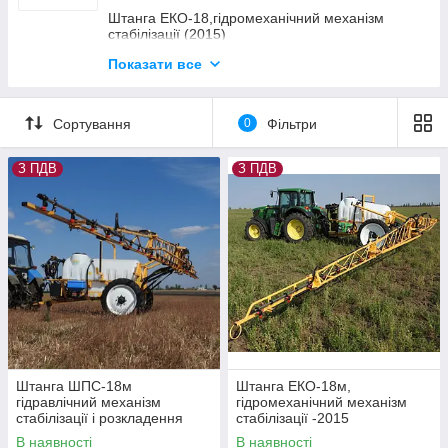
захисту рослин та скоротити витрати ЗЗР на 20%.
Штанга ЕКО-18,гідромеханічний механізм
стабілізації (2015)
Замовте штангу зараз і забезпечте ідеальну обробку до
сезону!
Демпфер
Показати все
Запчастини до Штанги ЕКО-21,5
Сортування
0
Фільтри
З ПДВ
З ПДВ
Штанга ШПС-18м
Штанга ЕКО-18м,
гідравлічний механізм
гідромеханічний механізм
стабілізації і розкладення
стабілізації -2015
В наявності
В наявності