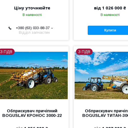
Ціну уточнюйте
від 1 026 000 ₴
В наявності
В наявності
+380 (63) 033-88-37
Купити
Відділ запчастин
З ПДВ
З ПДВ
Обприскувач причіпний
Обприскувач причі
BOGUSLAV КРОНОС 3000-22
BOGUSLAV ТИТАН-300