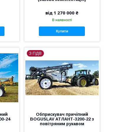
від 1 270 000 ₴
В наявності
Купити
З ПДВ
пний
Обприскувач причіпний
0-24
BOGUSLAV АТЛАНТ-3200-22 з
повітряним рукавом