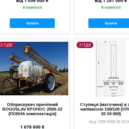
від 1 056 000 ₴
від 1 287 000 ₴
В наявності
В наявності
Купити
Купити
З ПДВ
З ПДВ
Обприскувач причіпний
Ступиця (маточина) в з
BOGUSLAV КРОНОС 2500-22
напіввіссю 100/100 (ОП
(ПОВНА комплектація)
03 39 000)
ОПК 3000 03 39 0
1 678 000 ₴