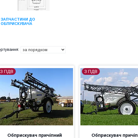
ЗАПЧАСТИНИ ДО
ОБПРИСКУВАЧА
З ПДВ
З ПДВ
Обприскувач причіпний
Обприскувач причі