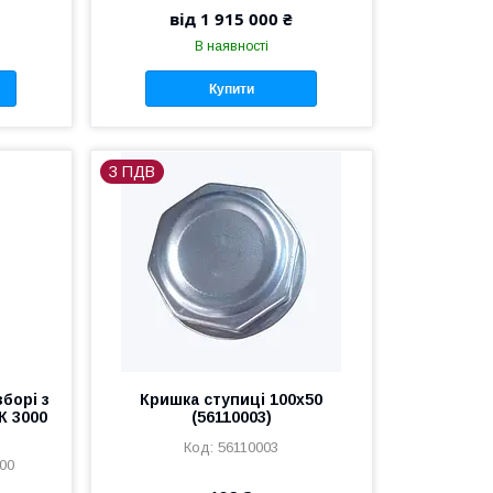
від 1 915 000 ₴
В наявності
Купити
З ПДВ
борі з
Кришка ступиці 100х50
К 3000
(56110003)
56110003
00