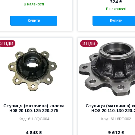
324 ₴
В наявності
В наявності
Купити
Купити
З ПДВ
З ПДВ
Ступиця (маточина) колеса
Ступиця (маточина) к
H08 20 100-125 220-275
НО8 20 110-130 220-
61L8QC004
61L8RD002
4 848 ₴
9 612 ₴