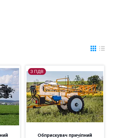
З ПДВ
пний
Обприскувач причіпний