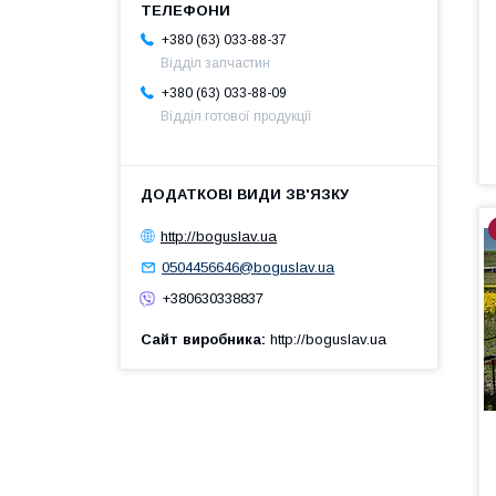
+380 (63) 033-88-37
Відділ запчастин
+380 (63) 033-88-09
Відділ готової продукції
http://boguslav.ua
0504456646@boguslav.ua
+380630338837
Сайт виробника
http://boguslav.ua