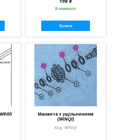
198 ₴
В наявності
Купити
 WR65
Манжета з ущільненням
(9RNQI)
9RNQI