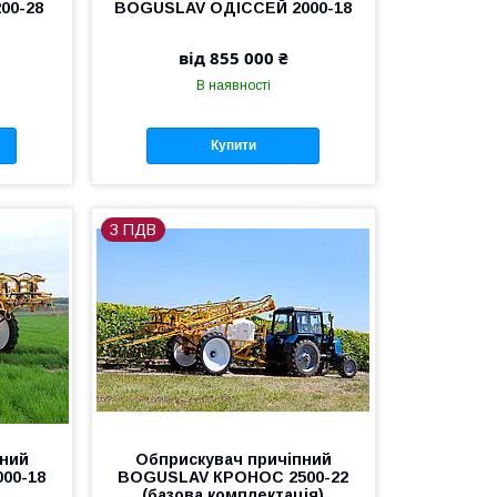
00-28
BOGUSLAV ОДІССЕЙ 2000-18
від 855 000 ₴
В наявності
Купити
З ПДВ
пний
Обприскувач причіпний
00-18
BOGUSLAV КРОНОС 2500-22
(базова комплектація)