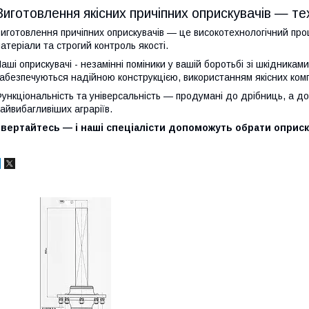
Виготовлення якісних причіпних оприскувачів — те
иготовлення причіпних оприскувачів — це високотехнологічний про
атеріали та строгий контроль якості.
аші оприскувачі - незамінні поміники у вашій боротьбі зі шкідникам
абезпечуються надійною конструкцією, використанням якісних ком
ункціональність та універсальність — продумані до дрібниць, а до
айвибагливіших аграріїв.
вертайтесь — і наші спеціалісти допоможуть обрати оприск