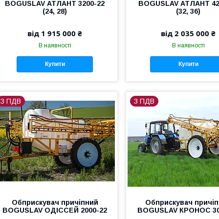
BOGUSLAV АТЛАНТ 3200-22
BOGUSLAV АТЛАНТ 42
(24, 28)
(32, 36)
від 1 915 000 ₴
від 2 035 000 ₴
В наявності
В наявності
Купити
Купити
З ПДВ
З ПДВ
Обприскувач причіпний
Обприскувач причі
BOGUSLAV ОДІССЕЙ 2000-22
BOGUSLAV КРОНОС 30