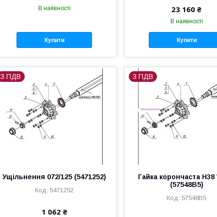
23 160 ₴
В наявності
В наявності
Купити
Купити
З ПДВ
З ПДВ
Ущільнення 072/125 (5471252)
Гайка корончаста H38
(57548B5)
5471252
57548B5
1 062 ₴